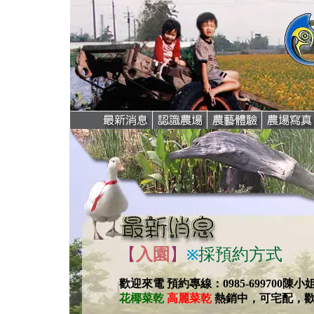
【
入園
】
採預約方式
※
歡迎來電 預約專線：0985-699700陳小
花椰菜乾
高麗菜乾
熱銷中，可宅配，