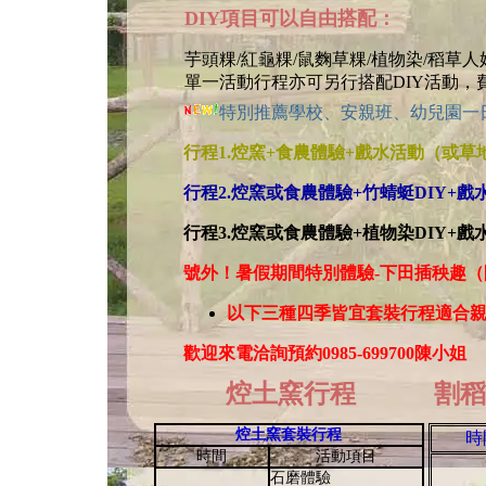
DIY項目可以自由搭配：
芋頭粿/紅龜粿/鼠麴草粿/植物染/稻草
單一活動行程亦可另行搭配DIY活動，
特別推薦學校、安親班、幼兒園一
行程1.焢窯+食農體驗+戲水活動（或草
行程2.焢窯或食農體驗+竹蜻蜓DIY+
行程3.焢窯或食農體驗+植物染DIY+
號外！暑假期間特別體驗-下田插秧趣
以下三種四季皆宜套裝行程適合親子
歡迎來電洽詢預約0985-699700陳小
姐
焢土窯行程
割稻
焢土窯套裝行程
時
時間
活動項目
石磨體驗