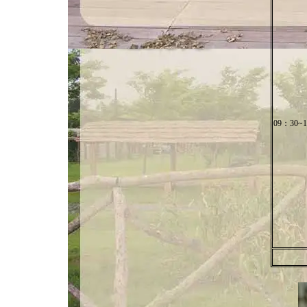
09：30~