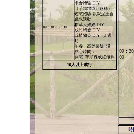
米食體驗 DIY
（芋頭粿或紅龜粿）
焢窯體驗-親親泥土香
戲水活動
稻草人娃娃 DIY
09：30~15：30
或竹蜻蜓 DIY
或植物染 DIY（3 選
1）
午餐：高麗菜飯+湯
09：30
點心時間：
00
開窯+芋頭粿或紅龜粿
10人以上成行
時